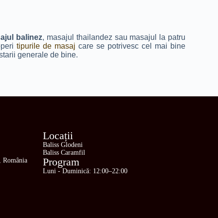
ajul balinez
, masajul thailandez sau masajul la patru
operi
tipurile de masaj
care se potrivesc cel mai bine
 starii generale de bine.
Locații
Baliss Glodeni
Baliss Caramfil
Program
0, România
Luni - Duminică: 12:00–22:00