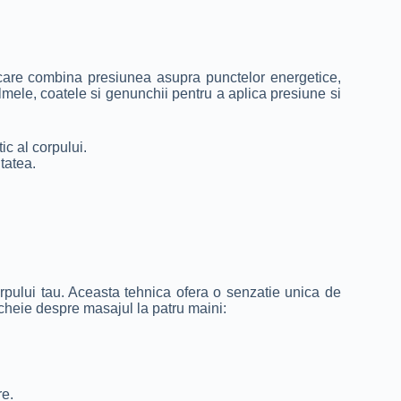
a care combina presiunea asupra punctelor energetice,
palmele, coatele si genunchii pentru a aplica presiune si
ic al corpului.
tatea.
orpului tau. Aceasta tehnica ofera o senzatie unica de
 cheie despre masajul la patru maini:
re.