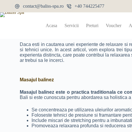
contact@baliss-spa.ro
+40 744225477
Acasa
Servicii
Preturi
Voucher
A
Daca esti in cautarea unei experiente de relaxare si rev
si tehnici unice. In acest articol, vom explora trei t
experienta distincta, care poate contribui la relaxarea 
ar trebui sa le incerci.
Masajul balinez
Masajul balinez este o practica traditionala ce c
Bali si este cunoscuta pentru abordarea sa holistica a 
Se concentreaza pe utilizarea uleiurilor aromatic
Foloseste tehnici de presiune si framantare pentr
Include miscari de stretching pentru a imbunatati fl
Promoveaza relaxarea profunda si reducerea stre