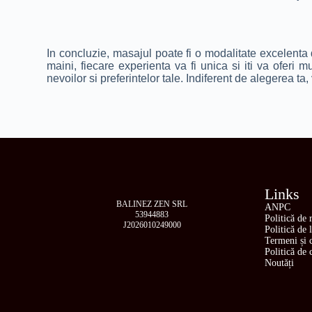
In concluzie, masajul poate fi o modalitate excelenta 
maini, fiecare experienta va fi unica si iti va oferi 
nevoilor si preferintelor tale. Indiferent de alegerea ta
Links
BALINEZ ZEN SRL
ANPC
53944883
Politică de 
J2026010249000
Politică de 
Termeni și c
Politică de 
Noutăți