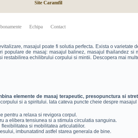
Site Caramfil
bonamente
Echipa
Contact
italizare, masajul poate fi solutia perfecta. Exista o varietate d
ipuri populare de masaj: masajul balinez, masajul thailandez si
si restabilirea echilibrului corpului si mintii. Descopera mai mu
ombina elemente de masaj terapeutic, presopunctura si stre
corpului si a spiritului. Iata cateva puncte cheie despre masajul
e pentru a relaxa si revigora corpul.
u a elibera tensiunea si a stimula circulatia sanguina.
exibilitatea si mobilitatea articulatiilor.
sului, imbunatatind astfel starea generala de bine.