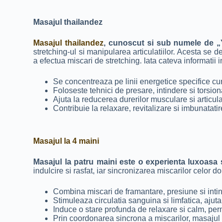
Masajul thailandez
Masajul thailandez
, cunoscut si sub numele de „
stretching-ul si manipularea articulatiilor. Acesta se d
a efectua miscari de stretching. Iata cateva informatii
Se concentreaza pe linii energetice specifice cun
Foloseste tehnici de presare, intindere si torsion
Ajuta la reducerea durerilor musculare si articul
Contribuie la relaxare, revitalizare si imbunatati
Masajul la 4 maini
Masajul la patru maini este o experienta luxoasa 
indulcire si rasfat, iar sincronizarea miscarilor celor
Combina miscari de framantare, presiune si intin
Stimuleaza circulatia sanguina si limfatica, ajuta
Induce o stare profunda de relaxare si calm, perm
Prin coordonarea sincrona a miscarilor, masajul l