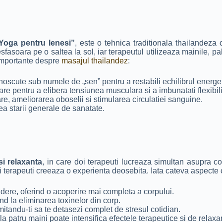
Yoga pentru lenesi”
, este o tehnica traditionala thailandez
esfasoara pe o saltea la sol, iar terapeutul utilizeaza mainile, 
 importante despre
masajul thailandez
:
oscute sub numele de „sen” pentru a restabili echilibrul energet
are pentru a elibera tensiunea musculara si a imbunatati flexibili
are, ameliorarea oboselii si stimularea circulatiei sanguine.
rea starii generale de sanatate.
si relaxanta
, in care doi terapeuti lucreaza simultan asupra c
 doi terapeuti creeaza o experienta deosebita. Iata cateva aspecte
dere, oferind o acoperire mai completa a corpului.
nd la eliminarea toxinelor din corp.
itandu-ti sa te detasezi complet de stresul cotidian.
a patru maini poate intensifica efectele terapeutice si de relaxa