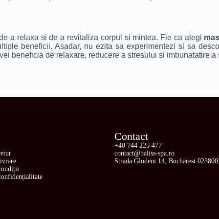
de a relaxa si de a revitaliza corpul si mintea. Fie ca alegi
mas
multiple beneficii. Asadar, nu ezita sa experimentezi si sa desc
, vei beneficia de relaxare, reducere a stresului si imbunatatire a
Contact
+40 744 225 477
retur
contact@baliss-spa.ro
livrare
Strada Glodeni 14, Bucharest 02380
ondiții
confidențialitate