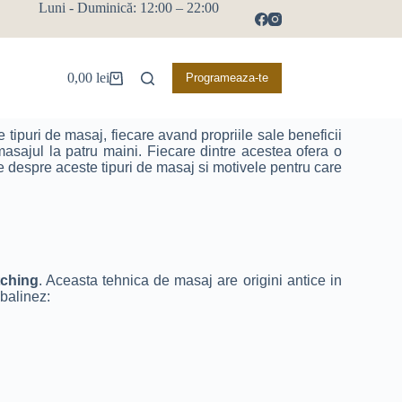
Luni - Duminică: 12:00 – 22:00
0,00
lei
Programeaza-te
e tipuri de masaj, fiecare avand propriile sale beneficii
 masajul la patru maini. Fiecare dintre acestea ofera o
lte despre aceste tipuri de masaj si motivele pentru care
tching
. Aceasta tehnica de masaj are origini antice in
 balinez: